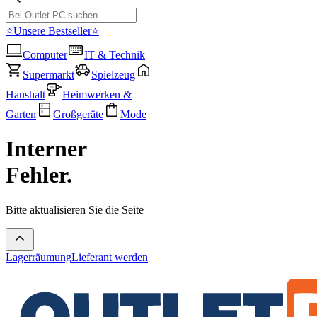
⭐Unsere Bestseller⭐
Computer
IT & Technik
Supermarkt
Spielzeug
Haushalt
Heimwerken &
Garten
Großgeräte
Mode
Interner
Fehler.
Bitte aktualisieren Sie die Seite
Lagerräumung
Lieferant werden