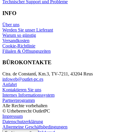
Technischer Support und Probleme
INFO
Über uns
Werden Sie unser Lieferant
Warum so günstig
Versandkosten
Cookie-Richtlinie
Filialen & Öffnungszeiten
BÜROKONTAKTE
Ctra. de Constantí, Km.3, TV-7211, 43204 Reus
infoweb@outlet-pc.es
Anfahrt
Kontaktieren Sie uns
Internes Informationssystem
Partnerprogramm
Alle Rechte vorbehalten
© Urheberrecht OutletPC
Impressum
Datenschutzerklärung
Allgemeine Geschäftsbedingungen