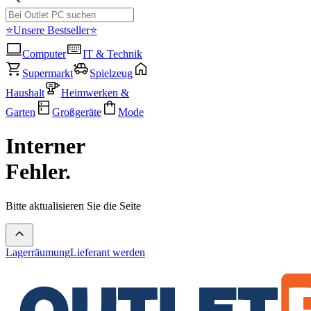
⭐Unsere Bestseller⭐
Computer
IT & Technik
Supermarkt
Spielzeug
Haushalt
Heimwerken &
Garten
Großgeräte
Mode
Interner
Fehler.
Bitte aktualisieren Sie die Seite
Lagerräumung
Lieferant werden