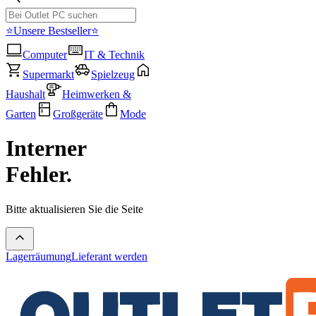
⭐Unsere Bestseller⭐
Computer
IT & Technik
Supermarkt
Spielzeug
Haushalt
Heimwerken &
Garten
Großgeräte
Mode
Interner
Fehler.
Bitte aktualisieren Sie die Seite
Lagerräumung
Lieferant werden