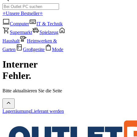
⭐Unsere Bestseller⭐
Computer
IT & Technik
Supermarkt
Spielzeug
Haushalt
Heimwerken &
Garten
Großgeräte
Mode
Interner
Fehler.
Bitte aktualisieren Sie die Seite
Lagerräumung
Lieferant werden