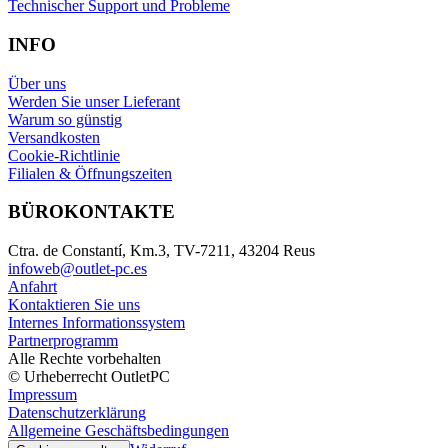
Technischer Support und Probleme
INFO
Über uns
Werden Sie unser Lieferant
Warum so günstig
Versandkosten
Cookie-Richtlinie
Filialen & Öffnungszeiten
BÜROKONTAKTE
Ctra. de Constantí, Km.3, TV-7211, 43204 Reus
infoweb@outlet-pc.es
Anfahrt
Kontaktieren Sie uns
Internes Informationssystem
Partnerprogramm
Alle Rechte vorbehalten
© Urheberrecht OutletPC
Impressum
Datenschutzerklärung
Allgemeine Geschäftsbedingungen