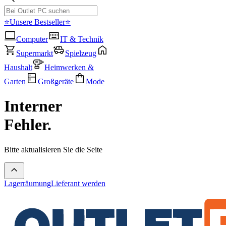
⭐Unsere Bestseller⭐
Computer
IT & Technik
Supermarkt
Spielzeug
Haushalt
Heimwerken &
Garten
Großgeräte
Mode
Interner
Fehler.
Bitte aktualisieren Sie die Seite
Lagerräumung
Lieferant werden