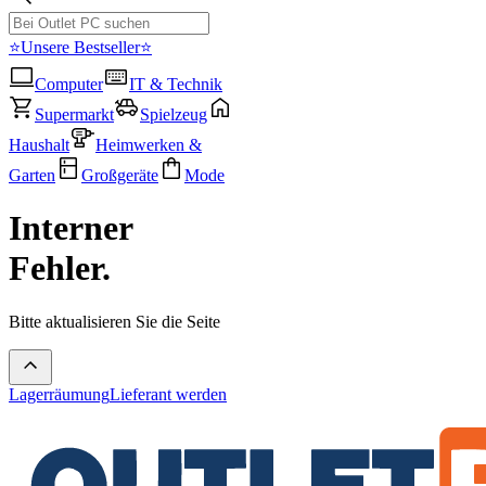
⭐Unsere Bestseller⭐
Computer
IT & Technik
Supermarkt
Spielzeug
Haushalt
Heimwerken &
Garten
Großgeräte
Mode
Interner
Fehler.
Bitte aktualisieren Sie die Seite
Lagerräumung
Lieferant werden