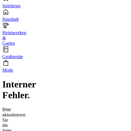
Spielzeug
Haushalt
Heimwerken
&
Garten
Großgeräte
Mode
Interner
Fehler.
Bitte
aktualisieren
Sie
die
Seite