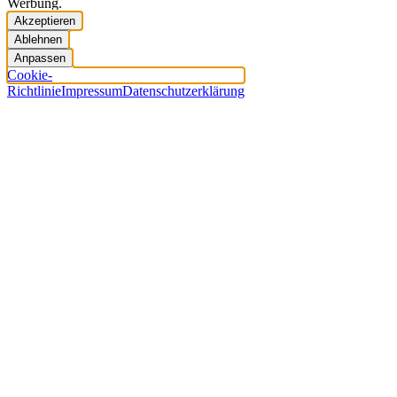
Werbung.
Akzeptieren
Ablehnen
Anpassen
Cookie-
Richtlinie
Impressum
Datenschutzerklärung