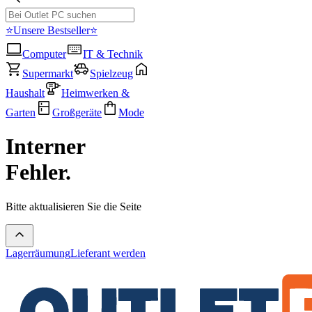
⭐Unsere Bestseller⭐
Computer
IT & Technik
Supermarkt
Spielzeug
Haushalt
Heimwerken &
Garten
Großgeräte
Mode
Interner
Fehler.
Bitte aktualisieren Sie die Seite
Lagerräumung
Lieferant werden