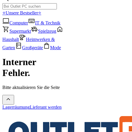
⭐Unsere Bestseller⭐
Computer
IT & Technik
Supermarkt
Spielzeug
Haushalt
Heimwerken &
Garten
Großgeräte
Mode
Interner
Fehler.
Bitte aktualisieren Sie die Seite
Lagerräumung
Lieferant werden