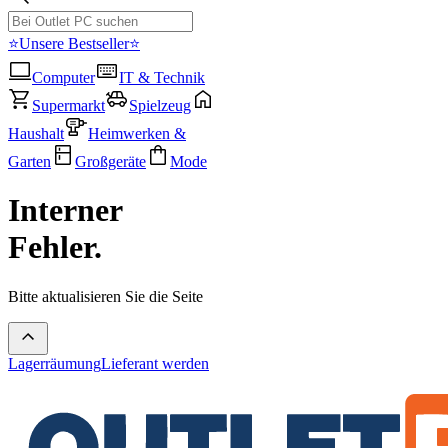
⭐Unsere Bestseller⭐
Computer
IT & Technik
Supermarkt
Spielzeug
Haushalt
Heimwerken &
Garten
Großgeräte
Mode
Interner
Fehler.
Bitte aktualisieren Sie die Seite
Lagerräumung
Lieferant werden