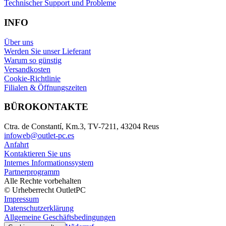
Technischer Support und Probleme
INFO
Über uns
Werden Sie unser Lieferant
Warum so günstig
Versandkosten
Cookie-Richtlinie
Filialen & Öffnungszeiten
BÜROKONTAKTE
Ctra. de Constantí, Km.3, TV-7211, 43204 Reus
infoweb@outlet-pc.es
Anfahrt
Kontaktieren Sie uns
Internes Informationssystem
Partnerprogramm
Alle Rechte vorbehalten
© Urheberrecht OutletPC
Impressum
Datenschutzerklärung
Allgemeine Geschäftsbedingungen