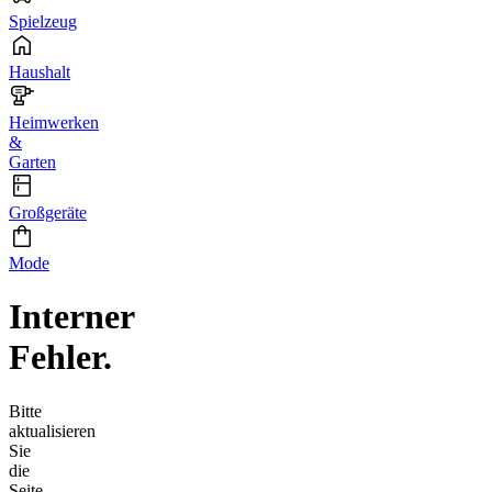
Spielzeug
Haushalt
Heimwerken
&
Garten
Großgeräte
Mode
Interner
Fehler.
Bitte
aktualisieren
Sie
die
Seite