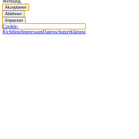
Werbung.
Akzeptieren
Ablehnen
Anpassen
Cookie-
Richtlinie
Impressum
Datenschutzerklärung