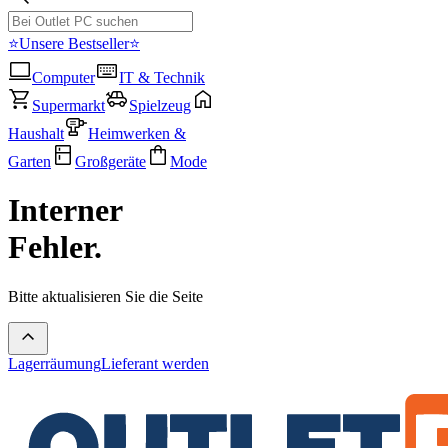
⭐Unsere Bestseller⭐
Computer
IT & Technik
Supermarkt
Spielzeug
Haushalt
Heimwerken &
Garten
Großgeräte
Mode
Interner
Fehler.
Bitte aktualisieren Sie die Seite
Lagerräumung
Lieferant werden