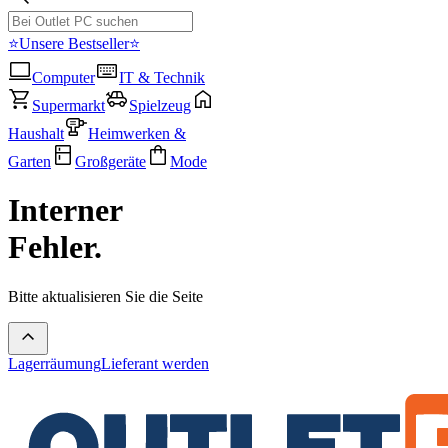
⭐Unsere Bestseller⭐
Computer
IT & Technik
Supermarkt
Spielzeug
Haushalt
Heimwerken &
Garten
Großgeräte
Mode
Interner
Fehler.
Bitte aktualisieren Sie die Seite
Lagerräumung
Lieferant werden