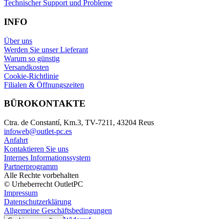
Technischer Support und Probleme
INFO
Über uns
Werden Sie unser Lieferant
Warum so günstig
Versandkosten
Cookie-Richtlinie
Filialen & Öffnungszeiten
BÜROKONTAKTE
Ctra. de Constantí, Km.3, TV-7211, 43204 Reus
infoweb@outlet-pc.es
Anfahrt
Kontaktieren Sie uns
Internes Informationssystem
Partnerprogramm
Alle Rechte vorbehalten
© Urheberrecht OutletPC
Impressum
Datenschutzerklärung
Allgemeine Geschäftsbedingungen