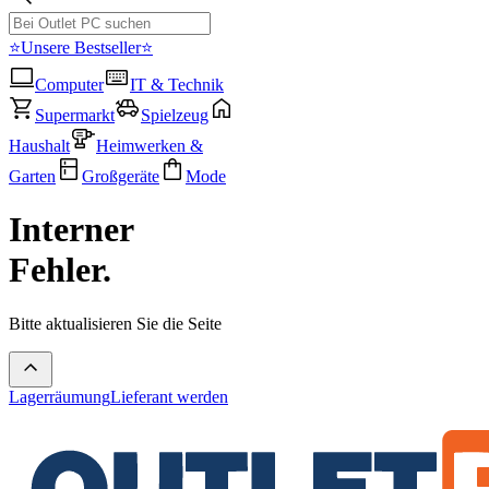
⭐Unsere Bestseller⭐
Computer
IT & Technik
Supermarkt
Spielzeug
Haushalt
Heimwerken &
Garten
Großgeräte
Mode
Interner
Fehler.
Bitte aktualisieren Sie die Seite
Lagerräumung
Lieferant werden