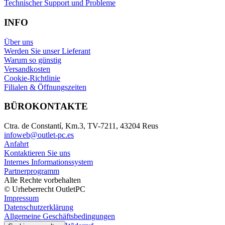
Technischer Support und Probleme
INFO
Über uns
Werden Sie unser Lieferant
Warum so günstig
Versandkosten
Cookie-Richtlinie
Filialen & Öffnungszeiten
BÜROKONTAKTE
Ctra. de Constantí, Km.3, TV-7211, 43204 Reus
infoweb@outlet-pc.es
Anfahrt
Kontaktieren Sie uns
Internes Informationssystem
Partnerprogramm
Alle Rechte vorbehalten
© Urheberrecht OutletPC
Impressum
Datenschutzerklärung
Allgemeine Geschäftsbedingungen