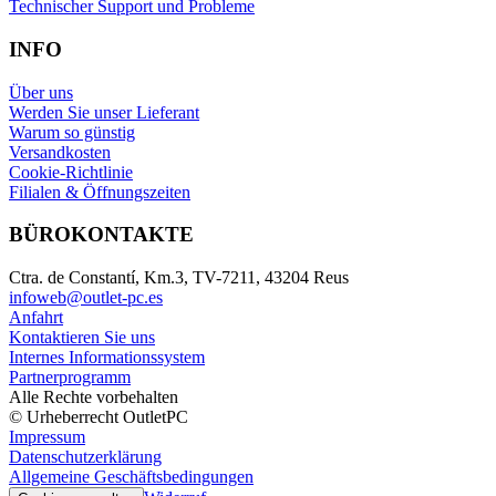
Technischer Support und Probleme
INFO
Über uns
Werden Sie unser Lieferant
Warum so günstig
Versandkosten
Cookie-Richtlinie
Filialen & Öffnungszeiten
BÜROKONTAKTE
Ctra. de Constantí, Km.3, TV-7211, 43204 Reus
infoweb@outlet-pc.es
Anfahrt
Kontaktieren Sie uns
Internes Informationssystem
Partnerprogramm
Alle Rechte vorbehalten
© Urheberrecht OutletPC
Impressum
Datenschutzerklärung
Allgemeine Geschäftsbedingungen