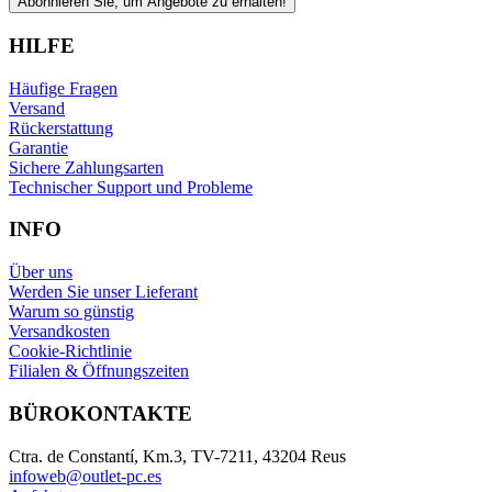
Abonnieren Sie, um Angebote zu erhalten!
HILFE
Häufige Fragen
Versand
Rückerstattung
Garantie
Sichere Zahlungsarten
Technischer Support und Probleme
INFO
Über uns
Werden Sie unser Lieferant
Warum so günstig
Versandkosten
Cookie-Richtlinie
Filialen & Öffnungszeiten
BÜROKONTAKTE
Ctra. de Constantí, Km.3, TV-7211, 43204 Reus
infoweb@outlet-pc.es