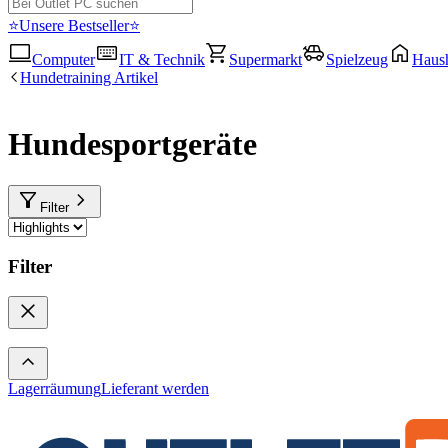
⭐Unsere Bestseller⭐
Computer
IT & Technik
Supermarkt
Spielzeug
Haush
Hundetraining Artikel
Hundesportgeräte
Filter
Filter
Lagerräumung
Lieferant werden