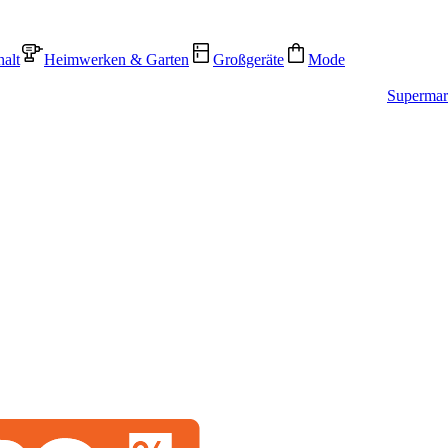
alt
Heimwerken & Garten
Großgeräte
Mode
Supermar