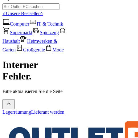
⭐Unsere Bestseller⭐
Computer
IT & Technik
Supermarkt
Spielzeug
Haushalt
Heimwerken &
Garten
Großgeräte
Mode
Interner
Fehler.
Bitte aktualisieren Sie die Seite
Lagerräumung
Lieferant werden