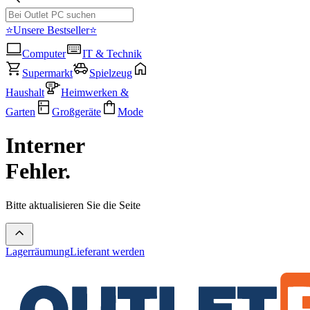
⭐Unsere Bestseller⭐
Computer
IT & Technik
Supermarkt
Spielzeug
Haushalt
Heimwerken &
Garten
Großgeräte
Mode
Interner
Fehler.
Bitte aktualisieren Sie die Seite
Lagerräumung
Lieferant werden