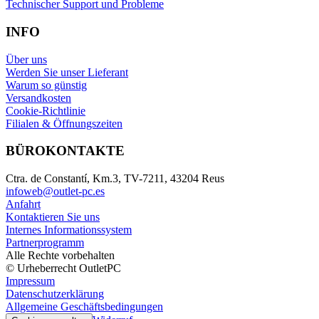
Technischer Support und Probleme
INFO
Über uns
Werden Sie unser Lieferant
Warum so günstig
Versandkosten
Cookie-Richtlinie
Filialen & Öffnungszeiten
BÜROKONTAKTE
Ctra. de Constantí, Km.3, TV-7211, 43204 Reus
infoweb@outlet-pc.es
Anfahrt
Kontaktieren Sie uns
Internes Informationssystem
Partnerprogramm
Alle Rechte vorbehalten
© Urheberrecht OutletPC
Impressum
Datenschutzerklärung
Allgemeine Geschäftsbedingungen