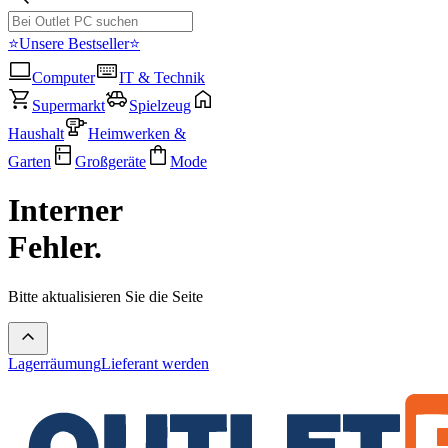
⭐Unsere Bestseller⭐
Computer
IT & Technik
Supermarkt
Spielzeug
Haushalt
Heimwerken &
Garten
Großgeräte
Mode
Interner
Fehler.
Bitte aktualisieren Sie die Seite
Lagerräumung
Lieferant werden