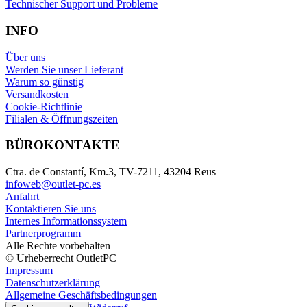
Technischer Support und Probleme
INFO
Über uns
Werden Sie unser Lieferant
Warum so günstig
Versandkosten
Cookie-Richtlinie
Filialen & Öffnungszeiten
BÜROKONTAKTE
Ctra. de Constantí, Km.3, TV-7211, 43204 Reus
infoweb@outlet-pc.es
Anfahrt
Kontaktieren Sie uns
Internes Informationssystem
Partnerprogramm
Alle Rechte vorbehalten
© Urheberrecht OutletPC
Impressum
Datenschutzerklärung
Allgemeine Geschäftsbedingungen