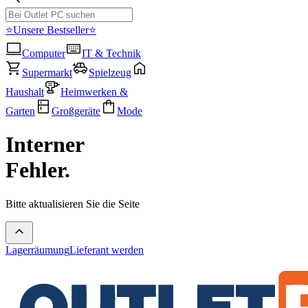
⭐Unsere Bestseller⭐
Computer
IT & Technik
Supermarkt
Spielzeug
Haushalt
Heimwerken &
Garten
Großgeräte
Mode
Interner
Fehler.
Bitte aktualisieren Sie die Seite
Lagerräumung
Lieferant werden