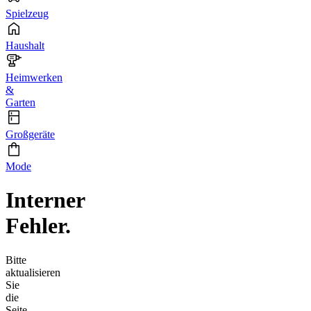
Spielzeug
Haushalt
Heimwerken
&
Garten
Großgeräte
Mode
Interner
Fehler.
Bitte
aktualisieren
Sie
die
Seite