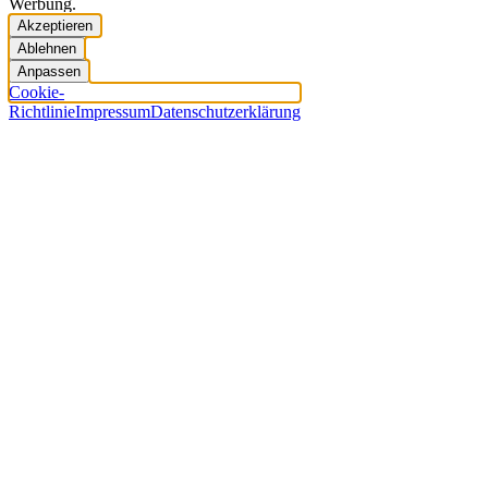
Werbung.
Akzeptieren
Ablehnen
Anpassen
Cookie-
Richtlinie
Impressum
Datenschutzerklärung