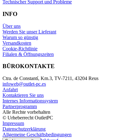
Technischer Support und Probleme
INFO
Über uns
Werden Sie unser Lieferant
Warum so günstig
Versandkosten
Cookie-Richtlinie
Filialen & Öffnungszeiten
BÜROKONTAKTE
Ctra. de Constantí, Km.3, TV-7211, 43204 Reus
infoweb@outlet-pc.es
Anfahrt
Kontaktieren Sie uns
Internes Informationssystem
Partnerprogramm
Alle Rechte vorbehalten
© Urheberrecht OutletPC
Impressum
Datenschutzerklärung
Allgemeine Geschäftsbedingungen