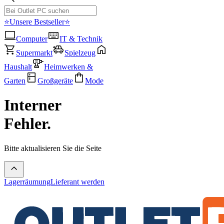
⭐Unsere Bestseller⭐
Computer
IT & Technik
Supermarkt
Spielzeug
Haushalt
Heimwerken &
Garten
Großgeräte
Mode
Interner
Fehler.
Bitte aktualisieren Sie die Seite
Lagerräumung
Lieferant werden