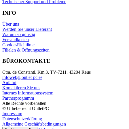
Technischer Support und Probleme
INFO
Über uns
Werden Sie unser Lieferant
Warum so günstig
Versandkosten
Cookie-Richtlinie
Filialen & Öffnungszeiten
BÜROKONTAKTE
Ctra. de Constantí, Km.3, TV-7211, 43204 Reus
infoweb@outlet-pc.es
Anfahrt
Kontaktieren Sie uns
Internes Informationssystem
Partnerprogramm
Alle Rechte vorbehalten
© Urheberrecht OutletPC
Impressum
Datenschutzerklärung
Allgemeine Geschäftsbedingungen