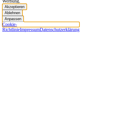
Werbung.
Akzeptieren
Ablehnen
Anpassen
Cookie-
Richtlinie
Impressum
Datenschutzerklärung