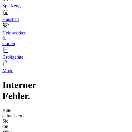
Spielzeug
Haushalt
Heimwerken
&
Garten
Großgeräte
Mode
Interner
Fehler.
Bitte
aktualisieren
Sie
die
Seite