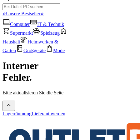
⭐Unsere Bestseller⭐
Computer
IT & Technik
Supermarkt
Spielzeug
Haushalt
Heimwerken &
Garten
Großgeräte
Mode
Interner
Fehler.
Bitte aktualisieren Sie die Seite
Lagerräumung
Lieferant werden