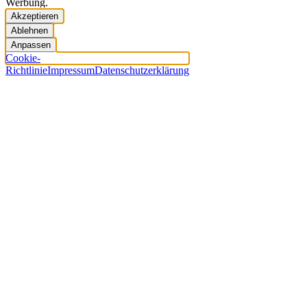
Werbung.
Akzeptieren
Ablehnen
Anpassen
Cookie-
Richtlinie
Impressum
Datenschutzerklärung