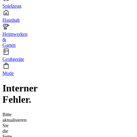
Spielzeug
Haushalt
Heimwerken
&
Garten
Großgeräte
Mode
Interner
Fehler.
Bitte
aktualisieren
Sie
die
Seite