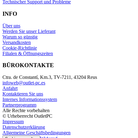
Technischer Support und Probleme
INFO
Über uns
Werden Sie unser Lieferant
Warum so günstig
Versandkosten
Cookie-Richtlinie
Filialen & Öffnungszeiten
BÜROKONTAKTE
Ctra. de Constantí, Km.3, TV-7211, 43204 Reus
infoweb@outlet-pc.es
Anfahrt
Kontaktieren Sie uns
Internes Informationssystem
Partnerprogramm
Alle Rechte vorbehalten
© Urheberrecht OutletPC
Impressum
Datenschutzerklärung
Allgemeine Geschäftsbedingungen