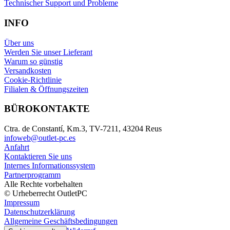
Technischer Support und Probleme
INFO
Über uns
Werden Sie unser Lieferant
Warum so günstig
Versandkosten
Cookie-Richtlinie
Filialen & Öffnungszeiten
BÜROKONTAKTE
Ctra. de Constantí, Km.3, TV-7211, 43204 Reus
infoweb@outlet-pc.es
Anfahrt
Kontaktieren Sie uns
Internes Informationssystem
Partnerprogramm
Alle Rechte vorbehalten
© Urheberrecht OutletPC
Impressum
Datenschutzerklärung
Allgemeine Geschäftsbedingungen