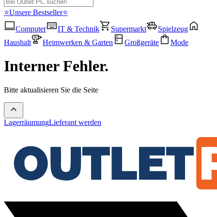
⭐Unsere Bestseller⭐
Computer
IT & Technik
Supermarkt
Spielzeug
Haushalt
Heimwerken & Garten
Großgeräte
Mode
Interner Fehler.
Bitte aktualisieren Sie die Seite
Lagerräumung
Lieferant werden