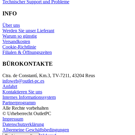
Technischer Support und Probleme
INFO
Über uns
Werden Sie unser Lieferant
Warum so günstig
Versandkosten
Cookie-Richtlinie
Filialen & Öffnungszeiten
BÜROKONTAKTE
Ctra. de Constantí, Km.3, TV-7211, 43204 Reus
infoweb@outlet-pc.es
Anfahrt
Kontaktieren Sie uns
Internes Informationssystem
Partnerprogramm
Alle Rechte vorbehalten
© Urheberrecht OutletPC
Impressum
Datenschutzerklärung
Allgemeine Geschäftsbedingungen