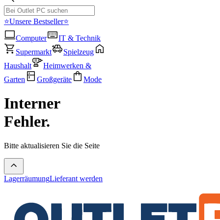
⭐Unsere Bestseller⭐
Computer
IT & Technik
Supermarkt
Spielzeug
Haushalt
Heimwerken &
Garten
Großgeräte
Mode
Interner
Fehler.
Bitte aktualisieren Sie die Seite
Lagerräumung
Lieferant werden