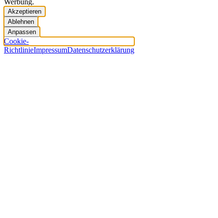
Werbung.
Akzeptieren
Ablehnen
Anpassen
Cookie-
Richtlinie
Impressum
Datenschutzerklärung