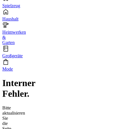
Spielzeug
Haushalt
Heimwerken
&
Garten
Großgeräte
Mode
Interner
Fehler.
Bitte
aktualisieren
Sie
die
Seite