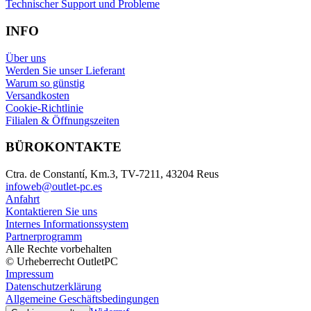
Technischer Support und Probleme
INFO
Über uns
Werden Sie unser Lieferant
Warum so günstig
Versandkosten
Cookie-Richtlinie
Filialen & Öffnungszeiten
BÜROKONTAKTE
Ctra. de Constantí, Km.3, TV-7211, 43204 Reus
infoweb@outlet-pc.es
Anfahrt
Kontaktieren Sie uns
Internes Informationssystem
Partnerprogramm
Alle Rechte vorbehalten
© Urheberrecht OutletPC
Impressum
Datenschutzerklärung
Allgemeine Geschäftsbedingungen