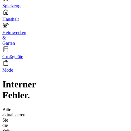
Spielzeug
Haushalt
Heimwerken
&
Garten
Großgeräte
Mode
Interner
Fehler.
Bitte
aktualisieren
Sie
die
Seite