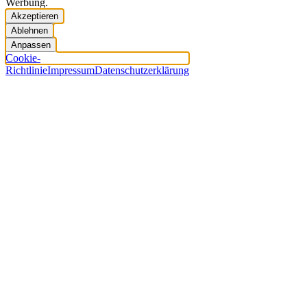
Werbung.
Akzeptieren
Ablehnen
Anpassen
Cookie-
Richtlinie
Impressum
Datenschutzerklärung