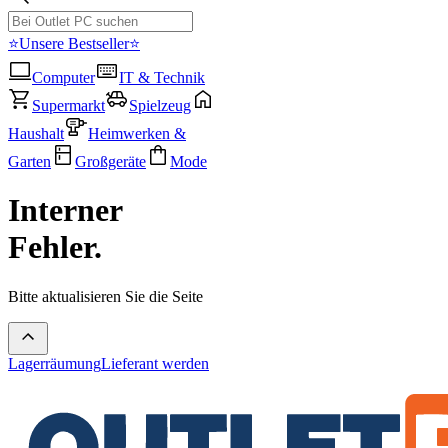
⭐Unsere Bestseller⭐
Computer
IT & Technik
Supermarkt
Spielzeug
Haushalt
Heimwerken &
Garten
Großgeräte
Mode
Interner
Fehler.
Bitte aktualisieren Sie die Seite
Lagerräumung
Lieferant werden