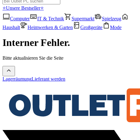
⭐Unsere Bestseller⭐
Computer
IT & Technik
Supermarkt
Spielzeug
Haushalt
Heimwerken & Garten
Großgeräte
Mode
Interner Fehler.
Bitte aktualisieren Sie die Seite
Lagerräumung
Lieferant werden