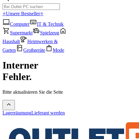
⭐Unsere Bestseller⭐
Computer
IT & Technik
Supermarkt
Spielzeug
Haushalt
Heimwerken &
Garten
Großgeräte
Mode
Interner
Fehler.
Bitte aktualisieren Sie die Seite
Lagerräumung
Lieferant werden