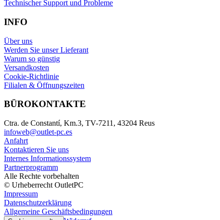
Technischer Support und Probleme
INFO
Über uns
Werden Sie unser Lieferant
Warum so günstig
Versandkosten
Cookie-Richtlinie
Filialen & Öffnungszeiten
BÜROKONTAKTE
Ctra. de Constantí, Km.3, TV-7211, 43204 Reus
infoweb@outlet-pc.es
Anfahrt
Kontaktieren Sie uns
Internes Informationssystem
Partnerprogramm
Alle Rechte vorbehalten
© Urheberrecht OutletPC
Impressum
Datenschutzerklärung
Allgemeine Geschäftsbedingungen