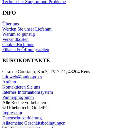
Technischer Support und Probleme
INFO
Über uns
Werden Sie unser Lieferant
Warum so günstig
Versandkosten
Cookie-Richtlinie
Filialen & Öffnungszeiten
BÜROKONTAKTE
Ctra. de Constantí, Km.3, TV-7211, 43204 Reus
infoweb@outlet-pc.es
Anfahrt
Kontaktieren Sie uns
Internes Informationssystem
Partnerprogramm
Alle Rechte vorbehalten
© Urheberrecht OutletPC
Impressum
Datenschutzerklärung
Allgemeine Geschäftsbedingungen