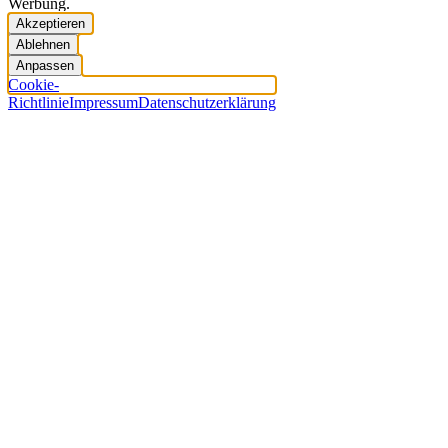
Werbung.
Akzeptieren
Ablehnen
Anpassen
Cookie-
Richtlinie
Impressum
Datenschutzerklärung