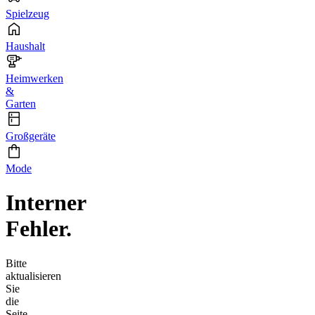
Spielzeug
Haushalt
Heimwerken
&
Garten
Großgeräte
Mode
Interner
Fehler.
Bitte
aktualisieren
Sie
die
Seite