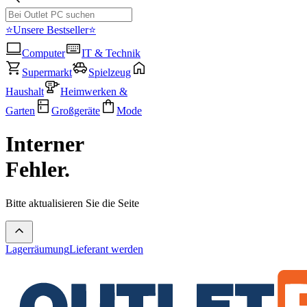
⭐Unsere Bestseller⭐
Computer
IT & Technik
Supermarkt
Spielzeug
Haushalt
Heimwerken &
Garten
Großgeräte
Mode
Interner
Fehler.
Bitte aktualisieren Sie die Seite
Lagerräumung
Lieferant werden