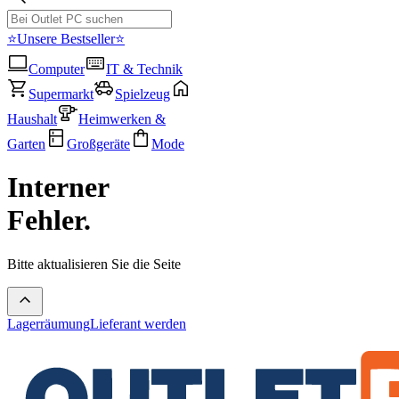
⭐Unsere Bestseller⭐
Computer
IT & Technik
Supermarkt
Spielzeug
Haushalt
Heimwerken &
Garten
Großgeräte
Mode
Interner
Fehler.
Bitte aktualisieren Sie die Seite
Lagerräumung
Lieferant werden